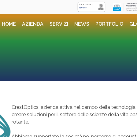
HOME
AZIENDA
SERVIZI
NEWS
PORTFOLIO
GL
CrestOptics, azienda attiva nel campo della tecnologia e
creare soluzioni per il settore delle scienze della vita 
rotante.
Abbiamo supportato la società nel percorso di accounta