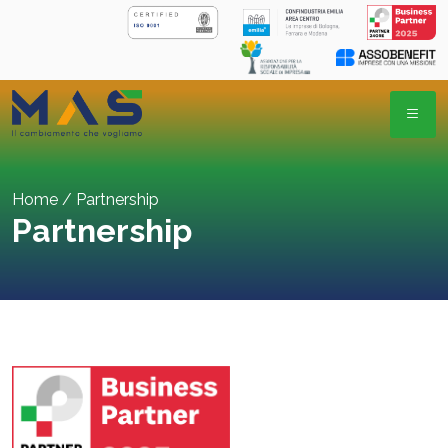
Skip
to
content
Home
/
Partnership
Partnership