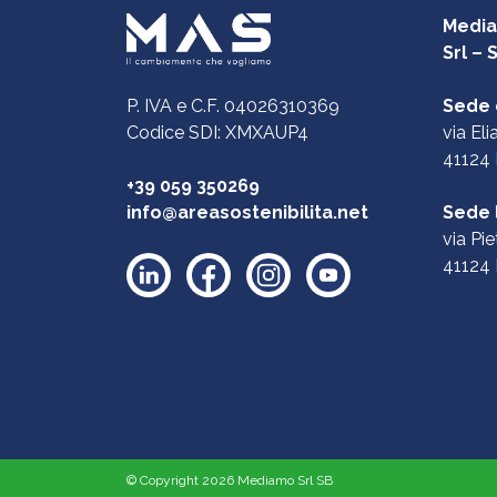
Media
Srl – 
P. IVA e C.F. 04026310369
Sede 
Codice SDI: XMXAUP4
via El
41124 
+39 059 350269
info@areasostenibilita.net
Sede 
via Pie
41124 
© Copyright 2026 Mediamo Srl SB