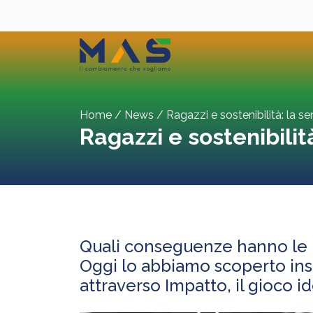
Skip
to
content
Home
/
News
/
Ragazzi e sostenibilità: la s
Ragazzi e sostenibilit
Quali conseguenze hanno le n
Oggi lo abbiamo scoperto ins
attraverso Impatto, il gioco i