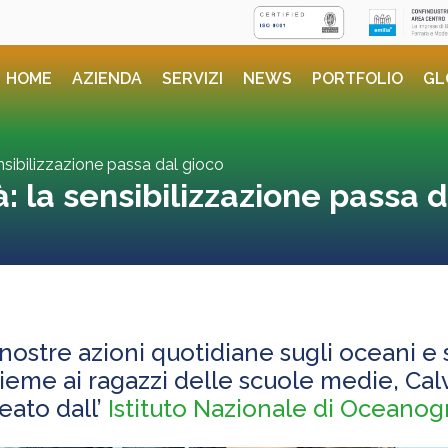
HOME
AZIENDA
SERVIZI
NEWS
PORTFOLIO
GL
ensibilizzazione passa dal gioco
à: la sensibilizzazione passa 
ostre azioni quotidiane sugli oceani e 
ieme ai ragazzi delle scuole medie, Ca
deato dall’
Istituto Nazionale di Oceanogr