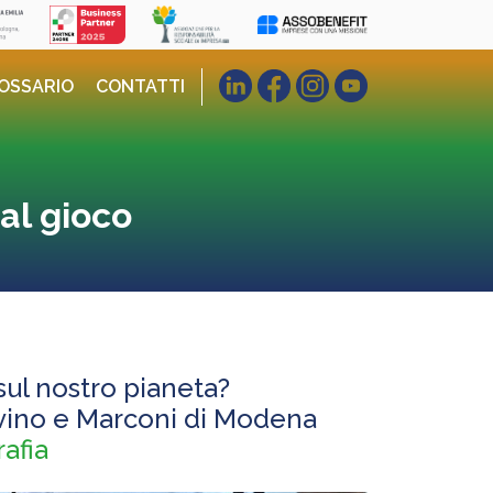
OSSARIO
CONTATTI
dal gioco
sul nostro pianeta?
lvino e Marconi di Modena
afia