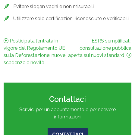
Evitare slogan vaghi e non misurabili.
Utilizzare solo certificazioni riconosciute e verificabili.
Navigazione
Posticipata l’entrata in
ESRS semplificati:
vigore del Regolamento UE
consultazione pubblica
articoli
sulla Deforestazione: nuove
aperta sui nuovi standard
scadenze e novità
Contattaci
Scrivici per un appuntamento o per ricevere
informazioni
CONTATTACI